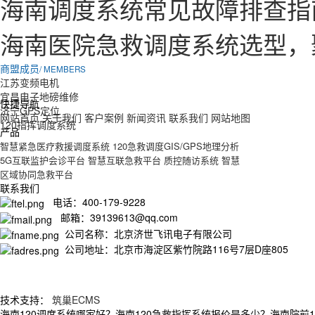
海南调度系统常见故障排查指
海南医院急救调度系统选型，
商盟成员
/ MEMBERS
江苏变频电机
宜昌电子地磅维修
快捷导航
济宁GPS定位
网站首页
关于我们
客户案例
新闻资讯
联系我们
网站地图
120指挥调度系统
产品
智慧紧急医疗救援调度系统
120急救调度GIS/GPS地理分析
5G互联监护会诊平台
智慧互联急救平台
质控随访系统
智慧
区域协同急救平台
联系我们
电话：400-179-9228
邮箱：39139613@qq.com
公司名称：北京济世飞讯电子有限公司
公司地址：北京市海淀区紫竹院路116号7层D座805
技术支持：
筑巢ECMS
海南120调度系统哪家好？海南120急救指挥系统报价是多少？海南院前